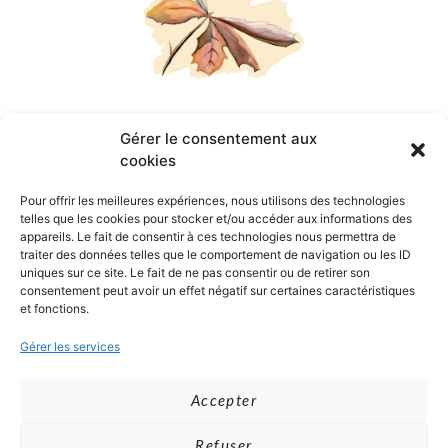
Agnès Marchand
Gérer le consentement aux
cookies
Pour offrir les meilleures expériences, nous utilisons des technologies
Kervennou-Doelan
29360
Clohars-
telles que les cookies pour stocker et/ou accéder aux informations des
Carnoët
appareils. Le fait de consentir à ces technologies nous permettra de
traiter des données telles que le comportement de navigation ou les ID
uniques sur ce site. Le fait de ne pas consentir ou de retirer son
06 03 02 04 18
consentement peut avoir un effet négatif sur certaines caractéristiques
et fonctions.
MENTIONS LÉGALES
Gérer les services
POLITIQUE DE COOKIES
DÉCLARATION DE CONFIDENTIALITÉ
Accepter
Refuser