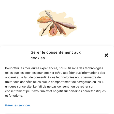
Agnès Marchand
Gérer le consentement aux
cookies
Pour offrir les meilleures expériences, nous utilisons des technologies
Kervennou-Doelan
29360
Clohars-
telles que les cookies pour stocker et/ou accéder aux informations des
Carnoët
appareils. Le fait de consentir à ces technologies nous permettra de
traiter des données telles que le comportement de navigation ou les ID
uniques sur ce site. Le fait de ne pas consentir ou de retirer son
06 03 02 04 18
consentement peut avoir un effet négatif sur certaines caractéristiques
et fonctions.
MENTIONS LÉGALES
Gérer les services
POLITIQUE DE COOKIES