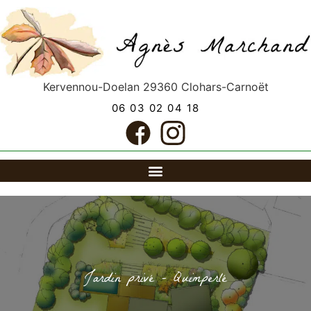
Kervennou-Doelan
29360
Clohars-Carnoët
06 03 02 04 18
Jardin privé – Quimperlé